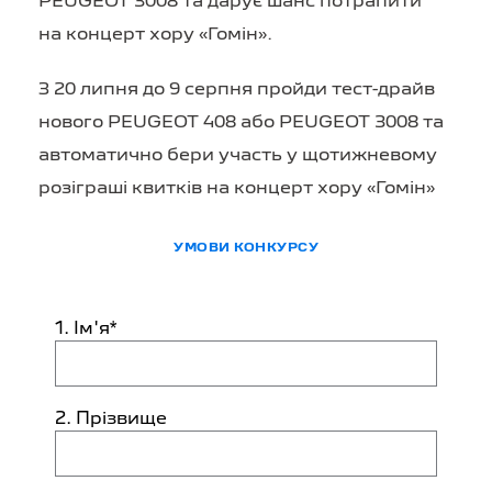
PEUGEOT 3008 та дарує шанс потрапити
на концерт хору «Гомін».
З 20 липня до 9 серпня пройди тест-драйв
нового PEUGEOT 408 або PEUGEOT 3008 та
автоматично бери участь у щотижневому
розіграші квитків на концерт хору «Гомін»
УМОВИ КОНКУРСУ