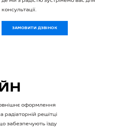
де ми з радістю зустрінемо вас для
консультації.
ЗАМОВИТИ ДЗВІНОК
АЙН
зовнішнє оформлення
а радіаторній решітці
що забезпечують їзду