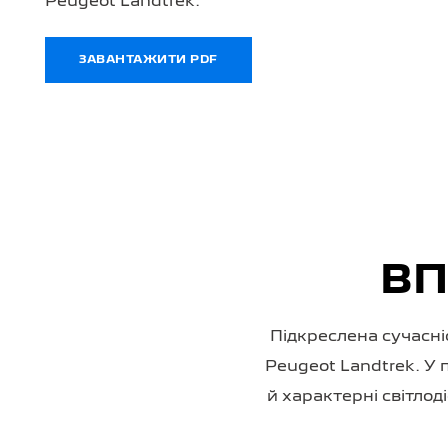
Peugeot Landtrek.
ЗАВАНТАЖИТИ PDF
ВП
Підкреслена сучасн
Peugeot Landtrek. У 
й характерні світло