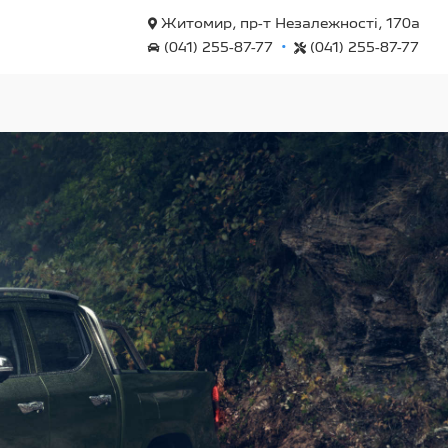
Житомир, пр-т Незалежності, 170а
•
(041) 255-87-77
(041) 255-87-77