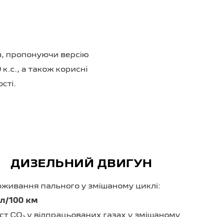
в, пропонуючи версію
к.с., а також корисні
сті.
ДИЗЕЛЬНИЙ ДВИГУН
живання пального у змішаному циклі:
 л/100 км
ст CO₂ у відпрацьованих газах у змішаному